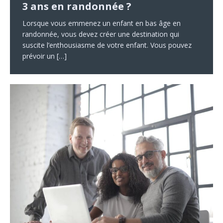
3 ans en randonnée ?
qui peut être des thèmes dans le nouveau site. Si le
sécurisés est important pour protéger votre site. Évitez
l’éditeur de texte s’affiche. Le texte alt peut être une
sur votre terrain, vous devez vérifier la surface du
site est construit à
d’utiliser le nom d’utilisateur et le mot
brève description de l’image ou un appel
[…]
[…]
[…]
terrain et le permis de construire du
[…]
Lorsque vous emmenez un enfant en bas âge en
randonnée, vous devez créer une destination qui
suscite l’enthousiasme de votre enfant. Vous pouvez
prévoir un
[…]